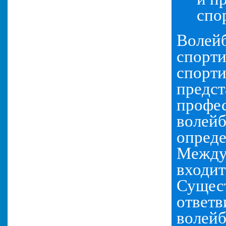
спо
Волейб
спорти
спорти
предст
профес
волейб
опреде
Междун
входит
Сущест
ответв
волейб