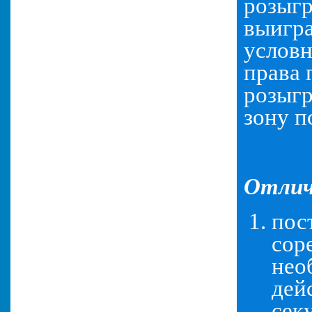
розыгр
выигра
условн
права 
розыг
зону п
Отлич
пос
сор
нео
дей
сек