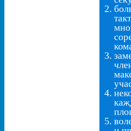
бол
так
мно
сор
ком
зам
чле
мак
учас
нек
каж
пло
вол
и п