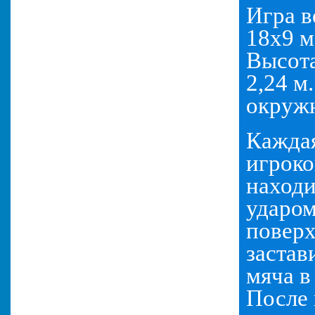
Игра в
18х9 м
Высота
2,24 м
окруж
Каждая
игроко
находи
ударом
поверх
застав
мяча в
После 